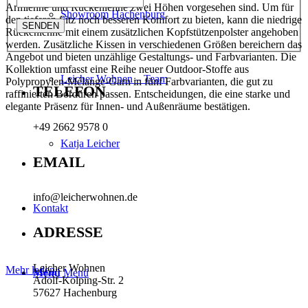
Armlehne und Rückenlehne zwei Höhen vorgesehen sind. Um für
Showroom Hachenburg
den tieferen Sitz noch besseren Komfort zu bieten, kann die niedrige
Rückenlehne mit einem zusätzlichen Kopfstützenpolster angehoben
werden. Zusätzliche Kissen in verschiedenen Größen bereichern das
Angebot und bieten unzählige Gestaltungs- und Farbvarianten. Die
Kollektion umfasst eine Reihe neuer Outdoor-Stoffe aus
Leicher Wohnen – Team
Polypropylen-Mélange-Garn in fünf Farbvarianten, die gut zu
TELEFON
raffinierten Bordüren passen. Entscheidungen, die eine starke und
elegante Präsenz für Innen- und Außenräume bestätigen.
+49 2662 9578 0
Katja Leicher
EMAIL
info@leicherwohnen.de
Kontakt
ADRESSE
Leicher Wohnen
Mehr laden
Menü
Menü
Adolf-Kolping-Str. 2
57627 Hachenburg