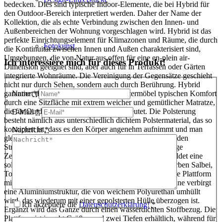
bedecken. Dies sind typische Indoor-Elemente, die bei Hybrid für
den Outdoor-Bereich interpretiert werden. Daher der Name der
Kollektion, die als echte Verbindung zwischen den Innen- und
Außenbereichen der Wohnung vorgeschlagen wird. Hybrid ist das
perfekte Einrichtungselement für Klimazonen und Räume, die durch
Fotokunst
die Kontinuität zwischen Innen und Außen charakterisiert sind,
Umgebungen, die von Natur aus offen für eine en-plein air-
Ich interessiere mich für dieses Produkt!
Dimension geeignet sind, aber auch für in Terrassen oder Gärten
integrierte Wohnräume. Die Vereinigung der Gegensätze geschieht
nicht nur durch Sehen, sondern auch durch Berührung. Hybrid
3D Visualisierungen
garantiert den für traditionelle Innenpolstermöbel typischen Komfort
Name
*
durch eine Sitzfläche mit extrem weicher und gemütlicher Matratze,
die für Outdoor-Möbel eine Neuheit bedeutet. Die Polsterung
E-Mail
*
besteht nämlich aus unterschiedlich dichtem Polstermaterial, das so
konzipiert ist, dass es den Körper angenehm aufnimmt und man
Nachricht
*
gleichzeitig gestützt wird, ohne einzusinken. Die tragenden
Geschenkgutscheine
Strukturen sind fast unsichtbar und der Sitz scheint einige
Zentimeter über dem Boden zu schweben. Die Basis bildet eine
solide Rahmenstruktur aus stranggepresstem, in den Farben Salbei,
Ton und Anthrazit lackiertem Aluminium, die durch eine Plattform
mit Glasfaserlatten vervollständigt wird. Die Rückenlehne verbirgt
Unternehmen
eine Aluminiumstruktur, die von weichem Polyurethan umhüllt
wird, das wiederum mit einer gepolsterten Hülle überzogen ist.
Ich akzeptiere die
Datenschutzerklärung!
*
Ergänzt wird das Ganze durch einen wasserdichten Stoffbezug. Die
Plattform ist in acht Größen und zwei Tiefen erhältlich, während für