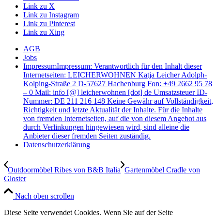
Link zu X
Link zu Instagram
Link zu Pinterest
Link zu Xing
AGB
Jobs
Impressum
Impressum: Verantwortlich für den Inhalt dieser
Internetseiten: LEICHERWOHNEN Katja Leicher Adolph-
Kolping-Straße 2 D-57627 Hachenburg Fon: +49 2662 95 78
– 0 Mail: info [@] leicherwohnen [dot] de Umsatzsteuer ID-
Nummer: DE 211 216 148 Keine Gewähr auf Vollständigkeit,
Richtigkeit und letzte Aktualität der Inhalte. Für die Inhalte
von fremden Internetseiten, auf die von diesem Angebot aus
durch Verlinkungen hingewiesen wird, sind alleine die
Anbieter dieser fremden Seiten zuständig.
Datenschutzerklärung
Outdoormöbel Ribes von B&B Italia
Gartenmöbel Cradle von
Gloster
Nach oben scrollen
Diese Seite verwendet Cookies. Wenn Sie auf der Seite