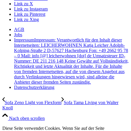
Link zu X
Link zu Instagram
Link zu Pinterest
Link zu Xing
AGB
Jobs
Impressum
Impressum: Verantwortlich für den Inhalt dieser
Internetseiten: LEICHERWOHNEN Katja Leicher Adolph-
Kolping-Straße 2 D-57627 Hachenburg Fon: +49 2662 95 78
– 0 Mail: info [@] leicherwohnen [dot] de Umsatzsteuer ID-
Nummer: DE 211 216 148 Keine Gewähr auf Vollständigkeit,
Richtigkeit und letzte Aktualität der Inhalte. Für die Inhalte
von fremden Internetseiten, auf die von diesem Angebot aus
durch Verlinkungen hingewiesen wird, sind alleine die
Anbieter dieser fremden Seiten zuständig.
Datenschutzerklärung
Sofa Zeno Light von Flexform
Sofa Tama Living von Walter
Knoll
Nach oben scrollen
Diese Seite verwendet Cookies. Wenn Sie auf der Seite