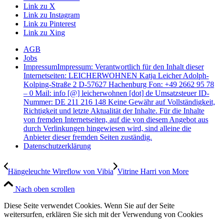
Link zu X
Link zu Instagram
Link zu Pinterest
Link zu Xing
AGB
Jobs
Impressum
Impressum: Verantwortlich für den Inhalt dieser
Internetseiten: LEICHERWOHNEN Katja Leicher Adolph-
Kolping-Straße 2 D-57627 Hachenburg Fon: +49 2662 95 78
– 0 Mail: info [@] leicherwohnen [dot] de Umsatzsteuer ID-
Nummer: DE 211 216 148 Keine Gewähr auf Vollständigkeit,
Richtigkeit und letzte Aktualität der Inhalte. Für die Inhalte
von fremden Internetseiten, auf die von diesem Angebot aus
durch Verlinkungen hingewiesen wird, sind alleine die
Anbieter dieser fremden Seiten zuständig.
Datenschutzerklärung
Hängeleuchte Wireflow von Vibia
Vitrine Harri von More
Nach oben scrollen
Diese Seite verwendet Cookies. Wenn Sie auf der Seite
weitersurfen, erklären Sie sich mit der Verwendung von Cookies