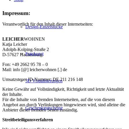
Impressum:
Verantwortlich für den Inhalt dieser Internetseiten:
Design-Einzelstücke
LEICHER
WOHNEN
Katja Leicher
Adolph-Kolping-Straße 2
Fotokunst
D-57627 Hachenburg
Fon: +49 2662 95 78 – 0
Mail: info [@] leicherwohnen [.] de
Umsatzsteuer ID-Nummer: DE 211 216 148
3D Visualisierungen
Keine Gewähr auf Vollständigkeit, Richtigkeit und letzte Aktualität
der Inhalte.
Für die Inhalte von fremden Internetseiten, auf die von diesem
Angebot aus durch Verlinkungen hingewiesen wird, sind alleine die
Geschenkgutscheine
Anbieter dieser fremden Seiten zuständig.
Streitbeteiligunsverfahren