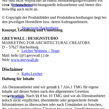
Wir sind nicht verpflichtet an einem Streitbeilegungsverfahren vor
einer Verbraucherschlichtungsstelle teilzunehmen und bieten dies
Unternehmen
freiwillig auch nicht an.
© Copyright der Produktbilder und Produktbeschreibungen liegt bei
den jeweiligen Herstellern bzw. deren Auftragsnehmern.
Showroom Hachenburg
Konzept, Gestaltung und Umsetzung
GREYWALL | DESIGNSTUDIO
MARKETING FOR ARCHITECTURAL CREATORS
D – 57627 Hachenburg
Leicher Wohnen – Team
Mail: hello [@] greywall [.] de
Web:
www.greywall.de
Disclaimer
Katja Leicher
Haftung für Inhalte
Als Diensteanbieter sind wir gemäß § 7 Abs.1 TMG für eigene
Inhalte auf diesen Seiten nach den allgemeinen Gesetzen
verantwortlich. Nach §§ 8 bis 10 TMG sind wir als Diensteanbieter
Kontakt
jedoch nicht verpflichtet, übermittelte oder gespeicherte fremde
Informationen zu überwachen oder nach Umständen zu forschen,
die auf eine rechtswidrige Tätigkeit hinweisen. Verpflichtungen zur