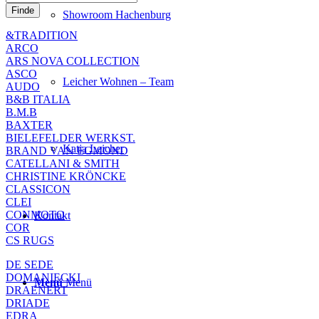
Showroom Hachenburg
&TRADITION
ARCO
ARS NOVA COLLECTION
ASCO
Leicher Wohnen – Team
AUDO
B&B ITALIA
B.M.B
BAXTER
BIELEFELDER WERKST.
Katja Leicher
BRAND VAN EGMOND
CATELLANI & SMITH
CHRISTINE KRÖNCKE
CLASSICON
CLEI
CONMOTO
Kontakt
COR
CS RUGS
DE SEDE
DOMANIECKI
Menü
Menü
DRAENERT
DRIADE
EDRA