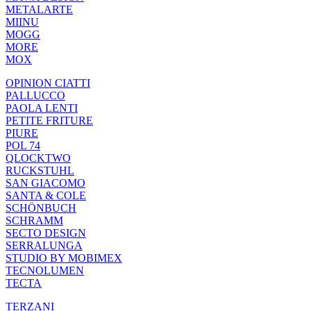
METALARTE
MIINU
MOGG
MORE
MOX
OPINION CIATTI
PALLUCCO
PAOLA LENTI
PETITE FRITURE
PIURE
POL 74
QLOCKTWO
RUCKSTUHL
SAN GIACOMO
SANTA & COLE
SCHÖNBUCH
SCHRAMM
SECTO DESIGN
SERRALUNGA
STUDIO BY MOBIMEX
TECNOLUMEN
TECTA
TERZANI