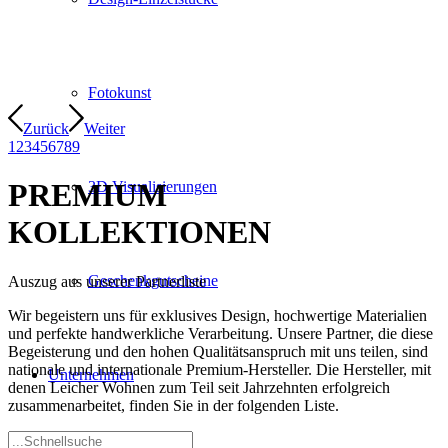
Fotokunst
Zurück
Weiter
1
2
3
4
5
6
7
8
9
PREMIUM
3D Visualisierungen
KOLLEKTIONEN
Geschenkgutscheine
Auszug aus unserer Partnerliste
Wir begeistern uns für exklusives Design, hochwertige Materialien
und perfekte handwerkliche Verarbeitung. Unsere Partner, die diese
Begeisterung und den hohen Qualitätsanspruch mit uns teilen, sind
nationale und internationale Premium-Hersteller. Die Hersteller, mit
Unternehmen
denen Leicher Wohnen zum Teil seit Jahrzehnten erfolgreich
zusammenarbeitet, finden Sie in der folgenden Liste.