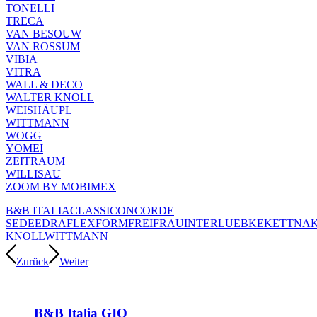
TONELLI
TRECA
VAN BESOUW
VAN ROSSUM
VIBIA
VITRA
WALL & DECO
WALTER KNOLL
WEISHÄUPL
WITTMANN
WOGG
YOMEI
ZEITRAUM
WILLISAU
ZOOM BY MOBIMEX
B&B ITALIA
CLASSICON
COR
DE
SEDE
EDRA
FLEXFORM
FREIFRAU
INTERLUEBKE
KETTNA
KNOLL
WITTMANN
Zurück
Weiter
B&B Italia GIO