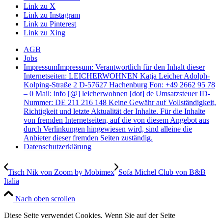
Link zu X
Link zu Instagram
Link zu Pinterest
Link zu Xing
AGB
Jobs
Impressum
Impressum: Verantwortlich für den Inhalt dieser
Internetseiten: LEICHERWOHNEN Katja Leicher Adolph-
Kolping-Straße 2 D-57627 Hachenburg Fon: +49 2662 95 78
– 0 Mail: info [@] leicherwohnen [dot] de Umsatzsteuer ID-
Nummer: DE 211 216 148 Keine Gewähr auf Vollständigkeit,
Richtigkeit und letzte Aktualität der Inhalte. Für die Inhalte
von fremden Internetseiten, auf die von diesem Angebot aus
durch Verlinkungen hingewiesen wird, sind alleine die
Anbieter dieser fremden Seiten zuständig.
Datenschutzerklärung
Tisch Nik von Zoom by Mobimex
Sofa Michel Club von B&B
Italia
Nach oben scrollen
Diese Seite verwendet Cookies. Wenn Sie auf der Seite