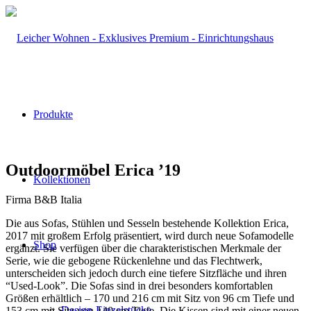
Produkte
Outdoormöbel Erica ’19
Kollektionen
Firma B&B Italia
Die aus Sofas, Stühlen und Sesseln bestehende Kollektion Erica,
2017 mit großem Erfolg präsentiert, wird durch neue Sofamodelle
Shop
ergänzt. Sie verfügen über die charakteristischen Merkmale der
Serie, wie die gebogene Rückenlehne und das Flechtwerk,
unterscheiden sich jedoch durch eine tiefere Sitzfläche und ihren
“Used-Look”. Die Sofas sind in drei besonders komfortablen
Größen erhältlich – 170 und 216 cm mit Sitz von 96 cm Tiefe und
Design-Einzelstücke
153 cm mit Sitz von 140 cm Tiefe. Die Kissen sind mit einer neuen