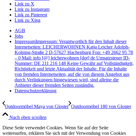
Link zu X
Link zu Instagram
Link zu Pinterest
Link zu Xing
AGB
Jobs
Impressum
Impressum: Verantwortlich für den Inhalt dieser
Internetseiten: LEICHERWOHNEN Katja Leicher Adolph-
Kolping-Straße 2 D-57627 Hachenburg Fon: +49 2662 95 78
– 0 Mail: info [@] leicherwohnen [dot] de Umsatzsteuer ID-
Nummer: DE 211 216 148 Keine Gewähr auf Vollständigkeit,
Richtigkeit und letzte Aktualität der Inhalte. Für die Inhalte
von fremden Internetseiten, auf die von diesem Angebot aus
durch Verlinkungen hingewiesen wird, sind alleine die
Anbieter dieser fremden Seiten zuständig.
Datenschutzerklärung
Outdoormöbel Maya von Gloster
Outdoormöbel 180 von Gloster
Nach oben scrollen
Diese Seite verwendet Cookies. Wenn Sie auf der Seite
weitersurfen, erklären Sie sich mit der Verwendung von Cookies