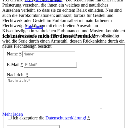
Polsterung versehen, die ihnen ein weiches und natürliches
Aussehen verleiht, so dass sie zu echtem Relax einladen. Neu sind
auch die Farbkombinationen: anthrazit, tortora für Gestell und
Flechtwerk oder Gestell im Farbton salbei mit naturfarbenem
Flechtwerk. Sie können mit einer breiten Auswahl an
Fotokunst
Kissenbezügen in zahlreichen Farbnuancen und Mustern kombiniert
Ich interessiere mich für dieses Produkt!
werden, die jeweils aufeinander abgestimmt sind. Vervollständigt
wird die Serie durch einen Armstuhl, dessen Rückenlehne durch ein
neues Flechtdesign besticht.
3D Visualisierungen
Name
*
E-Mail
*
Nachricht
*
Geschenkgutscheine
Unternehmen
Mehr laden
Ich akzeptiere die
Datenschutzerklärung!
*