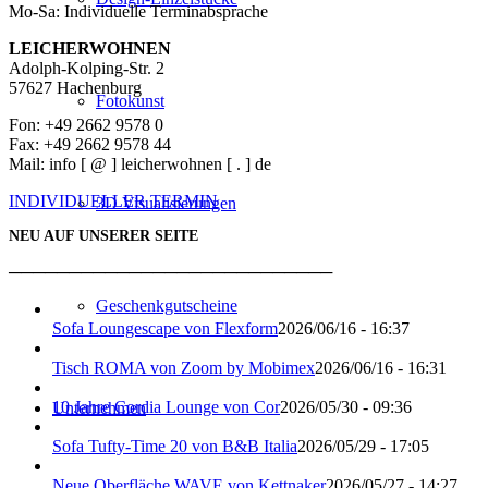
Mo-Sa: Individuelle Terminabsprache
LEICHERWOHNEN
Adolph-Kolping-Str. 2
57627 Hachenburg
Fotokunst
Fon: +49 2662 9578 0
Fax: +49 2662 9578 44
Mail: info [ @ ] leicherwohnen [ . ] de
INDIVIDUELLER TERMIN
3D Visualisierungen
NEU AUF UNSERER SEITE
───────────────────────────
Geschenkgutscheine
Sofa Loungescape von Flexform
2026/06/16 - 16:37
Tisch ROMA von Zoom by Mobimex
2026/06/16 - 16:31
10 Jahre Cordia Lounge von Cor
2026/05/30 - 09:36
Unternehmen
Sofa Tufty-Time 20 von B&B Italia
2026/05/29 - 17:05
Neue Oberfläche WAVE von Kettnaker
2026/05/27 - 14:27