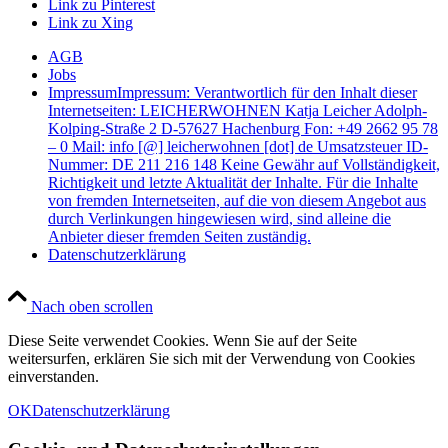
Link zu Pinterest
Link zu Xing
AGB
Jobs
Impressum
Impressum: Verantwortlich für den Inhalt dieser
Internetseiten: LEICHERWOHNEN Katja Leicher Adolph-
Kolping-Straße 2 D-57627 Hachenburg Fon: +49 2662 95 78
– 0 Mail: info [@] leicherwohnen [dot] de Umsatzsteuer ID-
Nummer: DE 211 216 148 Keine Gewähr auf Vollständigkeit,
Richtigkeit und letzte Aktualität der Inhalte. Für die Inhalte
von fremden Internetseiten, auf die von diesem Angebot aus
durch Verlinkungen hingewiesen wird, sind alleine die
Anbieter dieser fremden Seiten zuständig.
Datenschutzerklärung
Nach oben scrollen
Diese Seite verwendet Cookies. Wenn Sie auf der Seite
weitersurfen, erklären Sie sich mit der Verwendung von Cookies
einverstanden.
OK
Datenschutzerklärung