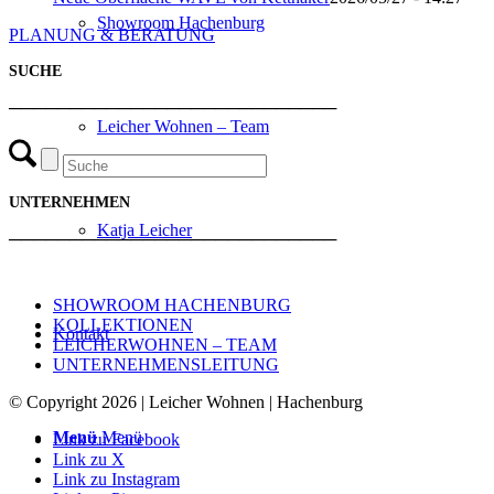
Showroom Hachenburg
PLANUNG & BERATUNG
SUCHE
───────────────────────────
Leicher Wohnen – Team
UNTERNEHMEN
Katja Leicher
───────────────────────────
SHOWROOM HACHENBURG
KOLLEKTIONEN
Kontakt
LEICHERWOHNEN – TEAM
UNTERNEHMENSLEITUNG
© Copyright 2026 | Leicher Wohnen | Hachenburg
Menü
Menü
Link zu Facebook
Link zu X
Link zu Instagram