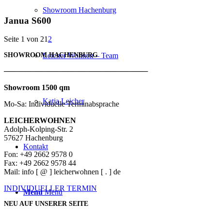
Showroom Hachenburg
Janua S600
Seite 1 von 2
1
2
SHOWROOM HACHENBURG
Leicher Wohnen – Team
───────────────────────────
Showroom 1500 qm
Katja Leicher
Mo-Sa: Individuelle Terminabsprache
LEICHERWOHNEN
Adolph-Kolping-Str. 2
57627 Hachenburg
Kontakt
Fon: +49 2662 9578 0
Fax: +49 2662 9578 44
Mail: info [ @ ] leicherwohnen [ . ] de
INDIVIDUELLER TERMIN
Menü
Menü
NEU AUF UNSERER SEITE