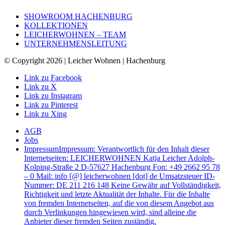
SHOWROOM HACHENBURG
KOLLEKTIONEN
LEICHERWOHNEN – TEAM
UNTERNEHMENSLEITUNG
© Copyright 2026 | Leicher Wohnen | Hachenburg
Link zu Facebook
Link zu X
Link zu Instagram
Link zu Pinterest
Link zu Xing
AGB
Jobs
Impressum
Impressum: Verantwortlich für den Inhalt dieser
Internetseiten: LEICHERWOHNEN Katja Leicher Adolph-
Kolping-Straße 2 D-57627 Hachenburg Fon: +49 2662 95 78
– 0 Mail: info [@] leicherwohnen [dot] de Umsatzsteuer ID-
Nummer: DE 211 216 148 Keine Gewähr auf Vollständigkeit,
Richtigkeit und letzte Aktualität der Inhalte. Für die Inhalte
von fremden Internetseiten, auf die von diesem Angebot aus
durch Verlinkungen hingewiesen wird, sind alleine die
Anbieter dieser fremden Seiten zuständig.