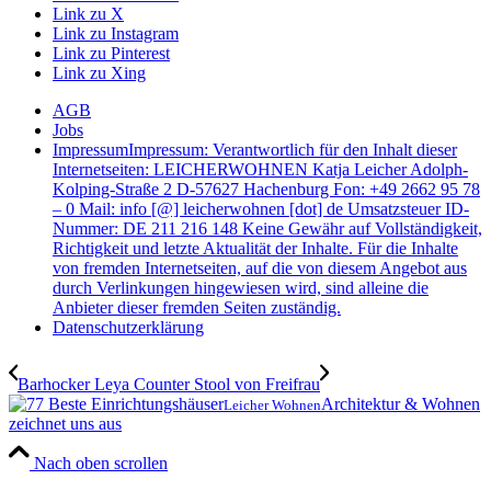
Link zu X
Link zu Instagram
Link zu Pinterest
Link zu Xing
AGB
Jobs
Impressum
Impressum: Verantwortlich für den Inhalt dieser
Internetseiten: LEICHERWOHNEN Katja Leicher Adolph-
Kolping-Straße 2 D-57627 Hachenburg Fon: +49 2662 95 78
– 0 Mail: info [@] leicherwohnen [dot] de Umsatzsteuer ID-
Nummer: DE 211 216 148 Keine Gewähr auf Vollständigkeit,
Richtigkeit und letzte Aktualität der Inhalte. Für die Inhalte
von fremden Internetseiten, auf die von diesem Angebot aus
durch Verlinkungen hingewiesen wird, sind alleine die
Anbieter dieser fremden Seiten zuständig.
Datenschutzerklärung
Barhocker Leya Counter Stool von Freifrau
Architektur & Wohnen
Leicher Wohnen
zeichnet uns aus
Nach oben scrollen