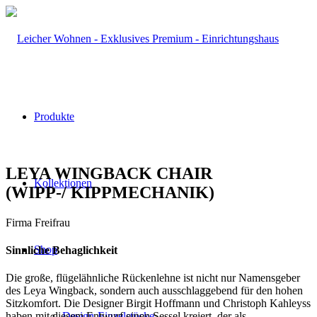
Produkte
LEYA WINGBACK CHAIR
Kollektionen
(WIPP-/ KIPPMECHANIK)
Firma Freifrau
Shop
Sinnliche Behaglichkeit
Die große, flügelähnliche Rückenlehne ist nicht nur Namensgeber
des Leya Wingback, sondern auch ausschlaggebend für den hohen
Sitzkomfort. Die Designer Birgit Hoffmann und Christoph Kahleyss
Design-Einzelstücke
haben mit diesem Entwurf einen Sessel kreiert, der als