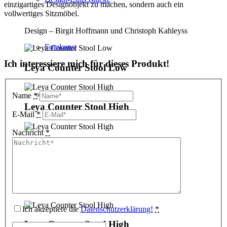
einzigartiges Designobjekt zu machen, sondern auch ein
vollwertiges Sitzmöbel.
Design – Birgit Hoffmann und Christoph Kahleyss
Fotokunst
Ich interessiere mich für dieses Produkt!
Leya Counter Stool Low
3D Visualisierungen
Name
*
Leya Counter Stool High
E-Mail
*
Nachricht
*
Geschenkgutscheine
Leya Counter Stool High
Leya Counter Stool High & Low
Unternehmen
Ich akzeptiere die
Datenschutzerklärung!
*
Leya Counter Stool High