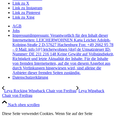
Link zu X
Link zu Instagram
Link zu Pinterest
Link zu Xing
AGB
Jobs
Impressum
Impressum: Verantwortlich für den Inhalt dieser
Internetseiten: LEICHERWOHNEN Katja Leicher Adolph-
Kolping-Straße 2 D-57627 Hachenburg Fon: +49 2662 95 78
– 0 Mail: info [@] leicherwohnen [dot] de Umsatzsteuer ID-
Nummer: DE 211 216 148 Keine Gewähr auf Vollständigkeit,
Richtigkeit und letzte Aktualität der Inhalte. Für die Inhalte
von fremden Internetseiten, auf die von diesem Angebot aus
durch Verlinkungen hingewiesen wird, sind alleine die
Anbieter dieser fremden Seiten zuständig.
Datenschutzerklärung
Leya Rocking Wingback Chair von Freifrau
Leya Wingback
Chair von Freifrau
Nach oben scrollen
Diese Seite verwendet Cookies. Wenn Sie auf der Seite