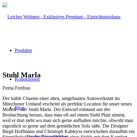
Produkte
Stuhl Marla
Kollektionen
Firma Freifrau
Der kühle Charme einer alten, umgebauten Autowerkstatt im
Münchener Umland erscheint als perfekte Location für unser neues
Shop
Modell – der Stuhl Marla. Der Entwurf entstand aus der
Beobachtung heraus, dass man oft auf einem Stuhl Platz nimmt,
weil er dort steht wo man sich gerne aufhalten möchte, obwohl man
eigentlich so gerne auf dem gemütlichen Sofa säße. Die Designer
Birgit Hoffmann und Christoph Kahleyss entwickelten daraufhin ein
Design-Einzelstücke
Sitzmöbel, dass die Beweglichkeit eines Stuhls mit dem Komfort