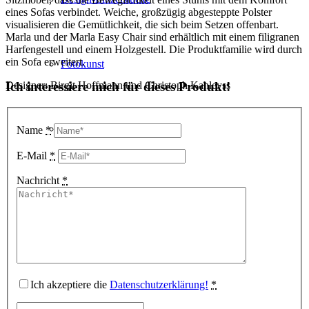
eines Sofas verbindet. Weiche, großzügig abgesteppte Polster
visualisieren die Gemütlichkeit, die sich beim Setzen offenbart.
Marla und der Marla Easy Chair sind erhältlich mit einem filigranen
Harfengestell und einem Holzgestell. Die Produktfamilie wird durch
ein Sofa erweitert.
Fotokunst
Ich interessiere mich für dieses Produkt!
Designer: Birgit Hoffmann und Christoph Kahleyss
3D Visualisierungen
Name
*
E-Mail
*
Nachricht
*
Geschenkgutscheine
Unternehmen
Ich akzeptiere die
Datenschutzerklärung!
*