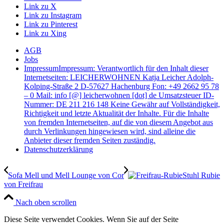
Link zu X
Link zu Instagram
Link zu Pinterest
Link zu Xing
AGB
Jobs
Impressum
Impressum: Verantwortlich für den Inhalt dieser
Internetseiten: LEICHERWOHNEN Katja Leicher Adolph-
Kolping-Straße 2 D-57627 Hachenburg Fon: +49 2662 95 78
– 0 Mail: info [@] leicherwohnen [dot] de Umsatzsteuer ID-
Nummer: DE 211 216 148 Keine Gewähr auf Vollständigkeit,
Richtigkeit und letzte Aktualität der Inhalte. Für die Inhalte
von fremden Internetseiten, auf die von diesem Angebot aus
durch Verlinkungen hingewiesen wird, sind alleine die
Anbieter dieser fremden Seiten zuständig.
Datenschutzerklärung
Sofa Mell und Mell Lounge von Cor
Stuhl Rubie
von Freifrau
Nach oben scrollen
Diese Seite verwendet Cookies. Wenn Sie auf der Seite