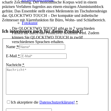
scharfe Zeichnung. Der monolithische Korpus wird in einem
präzisen Verfahren fugenlos aus einem einzigen Aluminiumblock
gefräst. Das Ensemble stellt einen Meilenstein im Tischuhrendesign
dar. QLOCKTWO TOUCH – Der kompakte und ästhetische
Zeitmesser mit Alarmfunktion für Büro, Wohn- und Schlafbereich.
Fotokunst
Die QLOCKTWO TOUCH gibt es in 7 verschieden
Ich interessiere mich für dieses Produkt!
Farben die durch das Frontcover bestimmt wird. Zudem
können Sie QLOCKTWO TOUCH in zwölf
verschiedenen Sprachen erhalten.
3D Visualisierungen
Name
*
E-Mail
*
Nachricht
*
Geschenkgutscheine
Unternehmen
Ich akzeptiere die
Datenschutzerklärung!
*