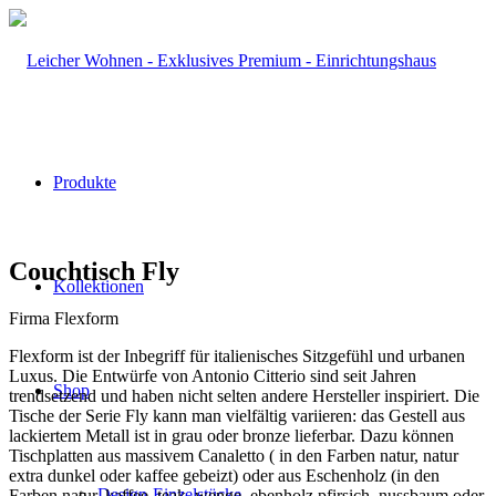
Produkte
Couchtisch Fly
Kollektionen
Firma Flexform
Flexform ist der Inbegriff für italienisches Sitzgefühl und urbanen
Luxus. Die Entwürfe von Antonio Citterio sind seit Jahren
Shop
trendsetzend und haben nicht selten andere Hersteller inspiriert. Die
Tische der Serie Fly kann man vielfältig variieren: das Gestell aus
lackiertem Metall ist in grau oder bronze lieferbar. Dazu können
Tischplatten aus massivem Canaletto ( in den Farben natur, natur
extra dunkel oder kaffee gebeizt) oder aus Eschenholz (in den
Design-Einzelstücke
Farben natur, kaffee, teak, wenge, ebenholz,pfirsich, nussbaum oder