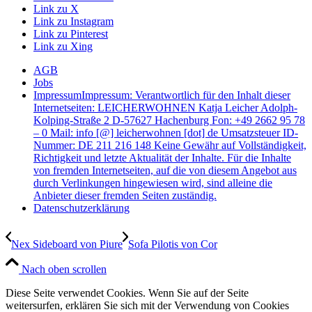
Link zu X
Link zu Instagram
Link zu Pinterest
Link zu Xing
AGB
Jobs
Impressum
Impressum: Verantwortlich für den Inhalt dieser
Internetseiten: LEICHERWOHNEN Katja Leicher Adolph-
Kolping-Straße 2 D-57627 Hachenburg Fon: +49 2662 95 78
– 0 Mail: info [@] leicherwohnen [dot] de Umsatzsteuer ID-
Nummer: DE 211 216 148 Keine Gewähr auf Vollständigkeit,
Richtigkeit und letzte Aktualität der Inhalte. Für die Inhalte
von fremden Internetseiten, auf die von diesem Angebot aus
durch Verlinkungen hingewiesen wird, sind alleine die
Anbieter dieser fremden Seiten zuständig.
Datenschutzerklärung
Nex Sideboard von Piure
Sofa Pilotis von Cor
Nach oben scrollen
Diese Seite verwendet Cookies. Wenn Sie auf der Seite
weitersurfen, erklären Sie sich mit der Verwendung von Cookies