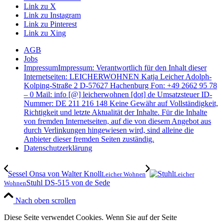
Link zu X
Link zu Instagram
Link zu Pinterest
Link zu Xing
AGB
Jobs
Impressum
Impressum: Verantwortlich für den Inhalt dieser
Internetseiten: LEICHERWOHNEN Katja Leicher Adolph-
Kolping-Straße 2 D-57627 Hachenburg Fon: +49 2662 95 78
– 0 Mail: info [@] leicherwohnen [dot] de Umsatzsteuer ID-
Nummer: DE 211 216 148 Keine Gewähr auf Vollständigkeit,
Richtigkeit und letzte Aktualität der Inhalte. Für die Inhalte
von fremden Internetseiten, auf die von diesem Angebot aus
durch Verlinkungen hingewiesen wird, sind alleine die
Anbieter dieser fremden Seiten zuständig.
Datenschutzerklärung
Sessel Onsa von Walter Knoll
Leicher Wohnen
Leicher
Stuhl DS-515 von de Sede
Wohnen
Nach oben scrollen
Diese Seite verwendet Cookies. Wenn Sie auf der Seite