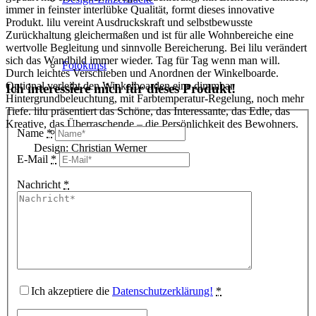
immer in feinster interlübke Qualität, formt dieses innovative
Produkt. lilu vereint Ausdruckskraft und selbstbewusste
Zurückhaltung gleichermaßen und ist für alle Wohnbereiche eine
wertvolle Begleitung und sinnvolle Bereicherung. Bei lilu verändert
sich das Wandbild immer wieder. Tag für Tag wenn man will.
Fotokunst
Durch leichtes Verschieben und Anordnen der Winkelboarde.
Optional verleiht den Winkelboarden eine dimmbar
Ich interessiere mich für dieses Produkt!
Hintergrundbeleuchtung, mit Farbtemperatur-Regelung, noch mehr
Tiefe. lilu präsentiert das Schöne, das Interessante, das Edle, das
Kreative, das Überraschende – die Persönlichkeit des Bewohners.
3D Visualisierungen
Name
*
Design: Christian Werner
E-Mail
*
Nachricht
*
Geschenkgutscheine
Unternehmen
Ich akzeptiere die
Datenschutzerklärung!
*