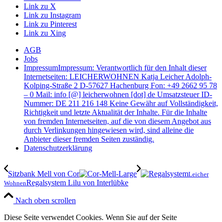
Link zu X
Link zu Instagram
Link zu Pinterest
Link zu Xing
AGB
Jobs
Impressum
Impressum: Verantwortlich für den Inhalt dieser
Internetseiten: LEICHERWOHNEN Katja Leicher Adolph-
Kolping-Straße 2 D-57627 Hachenburg Fon: +49 2662 95 78
– 0 Mail: info [@] leicherwohnen [dot] de Umsatzsteuer ID-
Nummer: DE 211 216 148 Keine Gewähr auf Vollständigkeit,
Richtigkeit und letzte Aktualität der Inhalte. Für die Inhalte
von fremden Internetseiten, auf die von diesem Angebot aus
durch Verlinkungen hingewiesen wird, sind alleine die
Anbieter dieser fremden Seiten zuständig.
Datenschutzerklärung
Sitzbank Mell von Cor
Leicher
Regalsystem Lilu von Interlübke
Wohnen
Nach oben scrollen
Diese Seite verwendet Cookies. Wenn Sie auf der Seite