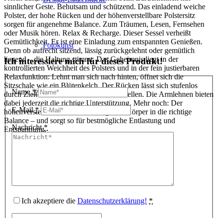
sinnlicher Geste. Behutsam und schützend. Das einladend weiche
Polster, der hohe Rücken und der höhenverstellbare Polstersitz
sorgen für angenehme Balance. Zum Träumen, Lesen, Fernsehen
oder Musik hören. Relax & Recharge. Dieser Sessel verheißt
Gemütlichkeit. Er ist eine Einladung zum entspannten Genießen.
Fotokunst
Denn ob aufrecht sitzend, lässig zurückgelehnt oder gemütlich
liegend – die Haltung stimmt. Das Geheimnis liegt in der
Ich interessiere mich für dieses Produkt!
kontrollierten Weichheit des Polsters und in der fein justierbaren
Relaxfunktion: Lehnt man sich nach hinten, öffnet sich die
Sitzschale wie ein Blütenkelch. Der Rücken lässt sich stufenlos
3D Visualisierungen
Name
*
durch Ziehen an der Lederschlaufe verstellen. Die Armlehnen bieten
dabei jederzeit die richtige Unterstützung. Mehr noch: Der
E-Mail
*
höhenverstellbare Polstersitz bringt den Körper in die richtige
Balance – und sorgt so für bestmögliche Entlastung und
Nachricht
*
Entspannung.
Geschenkgutscheine
Unternehmen
Ich akzeptiere die
Datenschutzerklärung!
*