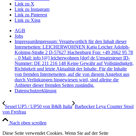
Link zu X
Link zu Instagram
Link zu Pinterest
Link zu Xing
AGB
Jobs
Impressum
Impressum: Verantwortlich für den Inhalt dieser
Internetseiten: LEICHERWOHNEN Katja Leicher Adolph-
Kolping-Straße 2 D-57627 Hachenburg Fon: +49 2662 95 78
– 0 Mail: info [@] leicherwohnen [dot] de Umsatzsteuer ID-
Nummer: DE 211 216 148 Keine Gewähr auf Vollständigkeit,
Richtigkeit und letzte Aktualität der Inhalte. Für die Inhalte
von fremden Internetseiten, auf die von diesem Angebot aus
durch Verlinkungen hingewiesen wird, sind alleine die
Anbieter dieser fremden Seiten zuständig.
Datenschutzerklärung
Sessel UP5 / UP50 von B&B Italia
Barhocker Leya Counter Stool
von Freifrau
Nach oben scrollen
Diese Seite verwendet Cookies. Wenn Sie auf der Seite