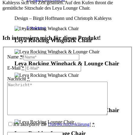
Kahleyss sich viel Zeit gelassen. Auf den Kufen thront die
gemütliche Sitzschale des Leya Lounge Chair.
Design – Birgit Hoffmann und Christoph Kahleyss
Fotokunst
Ich interessiere mich für dieses Produkt!
Leya Rocking Wingback Chair
3D Visualisierungen
Name
*
Leya Rocking Wingback & Lounge Chair
E-Mail
*
Nachricht
*
Geschenkgutscheine
Leya Rocking Wingback Chair
Leya Rocking Wingback & Lounge Chair
Unternehmen
Ich akzeptiere die
Datenschutzerklärung!
*
Leya Rocking Lounge Chair