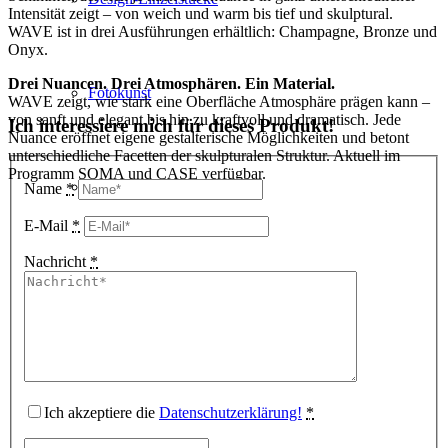
Intensität zeigt – von weich und warm bis tief und skulptural.
WAVE ist in drei Ausführungen erhältlich: Champagne, Bronze und
Onyx.
Drei Nuancen. Drei Atmosphären. Ein Material.
Fotokunst
WAVE zeigt, wie stark eine Oberfläche Atmosphäre prägen kann –
von sanft und elegant bis hin zu kraftvoll und dramatisch. Jede
Ich interessiere mich für dieses Produkt!
Nuance eröffnet eigene gestalterische Möglichkeiten und betont
unterschiedliche Facetten der skulpturalen Struktur. Aktuell im
Programm SOMA und CASE verfügbar.
3D Visualisierungen
Name
*
E-Mail
*
Nachricht
*
Geschenkgutscheine
Unternehmen
Ich akzeptiere die
Datenschutzerklärung!
*