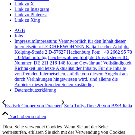
Link zu X
Link zu Instagram
Link zu Pinterest
Link zu Xing
AGB
Jobs
Impressum
Impressum: Verantwortlich für den Inhalt dieser
Internetseiten: LEICHERWOHNEN Katja Leicher Adolph-
Kolping-Straße 2 D-57627 Hachenburg Fon: +49 2662 95 78
– 0 Mail: info [@] leicherwohnen [dot] de Umsatzsteuer ID-
Nummer: DE 211 216 148 Keine Gewähr auf Vollständigkeit,
Richtigkeit und letzte Aktualität der Inhalte. Für die Inhalte
von fremden Internetseiten, auf die von diesem Angebot aus
durch Verlinkungen hingewiesen wird, sind alleine die
Anbieter dieser fremden Seiten zuständig.
Datenschutzerklärung
Esstisch Cooper von Draenert
Sofa Tufty-Time 20 von B&B Italia
Nach oben scrollen
Diese Seite verwendet Cookies. Wenn Sie auf der Seite
weitersurfen, erklären Sie sich mit der Verwendung von Cookies