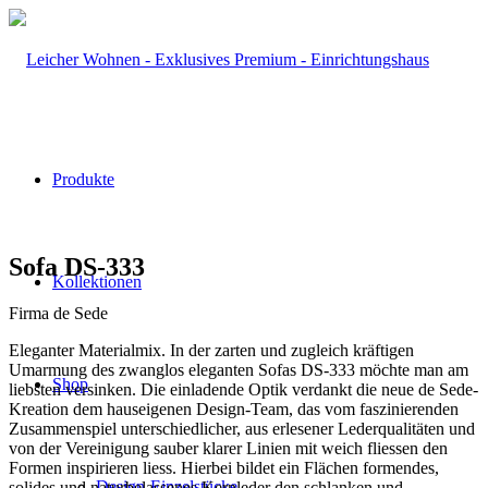
Produkte
Sofa DS-333
Kollektionen
Firma de Sede
Eleganter Materialmix. In der zarten und zugleich kräftigen
Umarmung des zwanglos eleganten Sofas DS-333 möchte man am
Shop
liebsten versinken. Die einladende Optik verdankt die neue de Sede-
Kreation dem hauseigenen Design-Team, das vom faszinierenden
Zusammenspiel unterschiedlicher, aus erlesener Lederqualitäten und
von der Vereinigung sauber klarer Linien mit weich fliessen den
Formen inspirieren liess. Hierbei bildet ein Flächen formendes,
Design-Einzelstücke
solides und naturbelassenes Kernleder den schlanken und