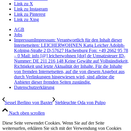
Link zu X
Link zu Instagram
Link zu Pinterest
Link zu Xing
AGB
Jobs
Impressum
Impressum: Verantwortlich für den Inhalt dieser
Internetseiten: LEICHERWOHNEN Katja Leicher Adolph-
Kolping-Straße 2 D-57627 Hachenburg Fon: +49 2662 95 78
– 0 Mail: info [@] leicherwohnen [dot] de Umsatzsteuer ID-
Nummer: DE 211 216 148 Keine Gewähr auf Vollständigkeit,
Richtigkeit und letzte Aktualität der Inhalte. Für die Inhalte
von fremden Internetseiten, auf die von diesem Angebot aus
durch Verlinkungen hingewiesen wird, sind alleine die
Anbieter dieser fremden Seiten zuständig.
Datenschutzerklärung
Sessel Berlino von Baxter
Stehleuchte Oda von Pulpo
Nach oben scrollen
Diese Seite verwendet Cookies. Wenn Sie auf der Seite
weitersurfen, erklären Sie sich mit der Verwendung von Cookies