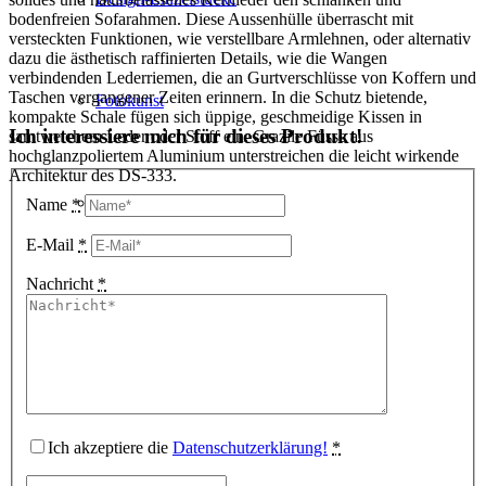
bodenfreien Sofarahmen. Diese Aussenhülle überrascht mit
versteckten Funktionen, wie verstellbare Armlehnen, oder alternativ
dazu die ästhetisch raffinierten Details, wie die Wangen
verbindenden Lederriemen, die an Gurtverschlüsse von Koffern und
Taschen vergangener Zeiten erinnern. In die Schutz bietende,
Fotokunst
kompakte Schale fügen sich üppige, geschmeidige Kissen in
Ich interessiere mich für dieses Produkt!
samtweichem Leder oder Stoff ein. Grazile Füsse aus
hochglanzpoliertem Aluminium unterstreichen die leicht wirkende
Architektur des DS-333.
3D Visualisierungen
Name
*
E-Mail
*
Nachricht
*
Geschenkgutscheine
Unternehmen
Ich akzeptiere die
Datenschutzerklärung!
*