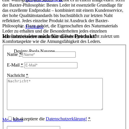
der Baxter-Philosophie: Bestes Leder ist essenzielle Grundlage für
das exzellente Endprodukt – kombiniert mit einem Kundenservice,
der hohe Qualitätsstandards bis buchstäblich zur letzten Naht
reflektiert. Jedes einzelne Produkt ist Ausdruck der Baxter-
Philosophie. Dazu gehört, die Eigenschaften des Naturmaterials
Fotokunst
Leder zu erhalten und die Besonderheiten jedes einzelnen
Ich interessiere mich für dieses Produkt!
Materialstückes herauszuarbeiten. Dabei geht es nicht zuletzt um
Komfortaspekte wie die Atmungsfähigkeit des Leders.
Design: Paola Navone
3D Visualisierungen
Name
*
E-Mail
*
Nachricht
*
Geschenkgutscheine
Unternehmen
Ich akzeptiere die
Datenschutzerklärung!
*
Mehr laden