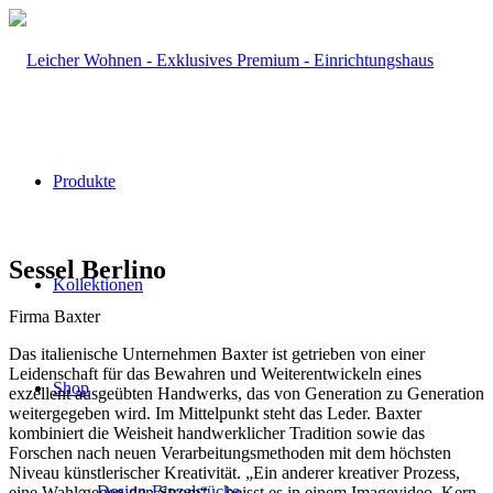
Produkte
Sessel Berlino
Kollektionen
Firma Baxter
Das italienische Unternehmen Baxter ist getrieben von einer
Leidenschaft für das Bewahren und Weiterentwickeln eines
Shop
exzellent ausgeübten Handwerks, das von Generation zu Generation
weitergegeben wird. Im Mittelpunkt steht das Leder. Baxter
kombiniert die Weisheit handwerklicher Tradition sowie das
Forschen nach neuen Verarbeitungsmethoden mit dem höchsten
Niveau künstlerischer Kreativität. „Ein anderer kreativer Prozess,
Design-Einzelstücke
eine Wahl gegen den Strom“ – heisst es in einem Imagevideo. Kern