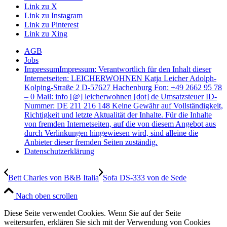
Link zu X
Link zu Instagram
Link zu Pinterest
Link zu Xing
AGB
Jobs
Impressum
Impressum: Verantwortlich für den Inhalt dieser
Internetseiten: LEICHERWOHNEN Katja Leicher Adolph-
Kolping-Straße 2 D-57627 Hachenburg Fon: +49 2662 95 78
– 0 Mail: info [@] leicherwohnen [dot] de Umsatzsteuer ID-
Nummer: DE 211 216 148 Keine Gewähr auf Vollständigkeit,
Richtigkeit und letzte Aktualität der Inhalte. Für die Inhalte
von fremden Internetseiten, auf die von diesem Angebot aus
durch Verlinkungen hingewiesen wird, sind alleine die
Anbieter dieser fremden Seiten zuständig.
Datenschutzerklärung
Bett Charles von B&B Italia
Sofa DS-333 von de Sede
Nach oben scrollen
Diese Seite verwendet Cookies. Wenn Sie auf der Seite
weitersurfen, erklären Sie sich mit der Verwendung von Cookies