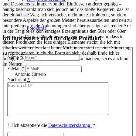
und Designers ist immer von den Einflüssen anderer geprägt –
häufig beschränkt man sich jedoch auf das bloße Kopieren, das ist
der einfachste Weg. Ich versuche, nicht nur zu imitieren, sondern
besondere Aspekte der großen Meister herauszuarbeiten und neu zu
interpretieren. Viele Anlehnungen sind eher geistiger als reeller Art:
Fotokunst
in der Tat gibt es kein einziges Erzeugnis aus den 50er oder 60er
Jahren, das Charles ähneln würde. Dennoch ist es wahr, dass in
Ich interessiere mich für dieses Produkt!
diesen Produkten die Idee einiger Elemente steckt, die ich mit
Charles weiterentwickelt habe. Mich interessiert es, eine Stimmung
zu reproduzieren, nicht die Form an sich: deshalb finde ich es
3D Visualisierungen
Name
*
richtig, diesen geistigen Bezug deutlich zu machen, sei es auch nur
im Namen“.
E-Mail
*
Antonio Citterio
Nachricht
*
Geschenkgutscheine
Unternehmen
Ich akzeptiere die
Datenschutzerklärung!
*