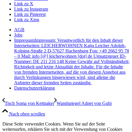
Link zu X
Link zu Instagram
Link zu Pinterest
Link zu Xing
AGB
Jobs
Impressum
Impressum: Verantwortlich für den Inhalt dieser
Internetseiten: LEICHERWOHNEN Katja Leicher Adolph-
Kolping-Straße 2 D-57627 Hachenburg Fon: +49 2662 95 78
– 0 Mail: info [@] leicherwohnen [dot] de Umsatzsteuer ID-
Nummer: DE 211 216 148 Keine Gewähr auf Vollständigkeit,
Richtigkeit und letzte Aktualität der Inhalte. Für die Inhalte
von fremden Internetseiten, auf die von diesem Angebot aus
durch Verlinkungen hingewiesen wird, sind alleine die
Anbieter dieser fremden Seiten zuständig.
Datenschutzerklärung
Tisch Soma von Kettnaker
Wandspiegel Adnet von Gubi
Nach oben scrollen
Diese Seite verwendet Cookies. Wenn Sie auf der Seite
weitersurfen, erklären Sie sich mit der Verwendung von Cookies