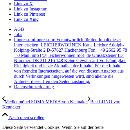
Link zu X
Link zu Instagram
Link zu Pinterest
Link zu Xing
AGB
Jobs
Impressum
Impressum: Verantwortlich für den Inhalt dieser
Internetseiten: LEICHERWOHNEN Katja Leicher Adolph-
Kolping-Straße 2 D-57627 Hachenburg Fon: +49 2662 95 78
– 0 Mail: info [@] leicherwohnen [dot] de Umsatzsteuer ID-
Nummer: DE 211 216 148 Keine Gewähr auf Vollständigkeit,
Richtigkeit und letzte Aktualität der Inhalte. Für die Inhalte
von fremden Internetseiten, auf die von diesem Angebot aus
durch Verlinkungen hingewiesen wird, sind alleine die
Anbieter dieser fremden Seiten zuständig.
Datenschutzerklärung
Medienmöbel SOMA MEDIA von Kettnaker
Bett LUNO von
Kettnaker
Nach oben scrollen
Diese Seite verwendet Cookies. Wenn Sie auf der Seite