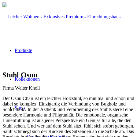
Produkte
Stuhl Osuu
Kollektionen
Firma Walter Knoll
Der Osuu Chair ist ein leichter Holzstuhl, so minimal und schön und
dabei so komplex. Einzigartig die Verbindung von Bugholz und
Shop
Schichtholz. In der Ästhetik und Verarbeitung des Stuhls steckt eine
besondere Harmonie und Filigranität. Die emotionale, organische
Linienführung ist aus jeder Perspektive ein Genuss für alle, die den
Stuhl sehen. Und wer auf dem Stuhl sitzt, fühlt sich sofort geborgen.
Sanft schmiegt sich der Rücken des Sitzenden an die Schale an. Das
Design-Einzelstücke
Resultat: formvollendet. Der äußere Bogen schwingt sich um den