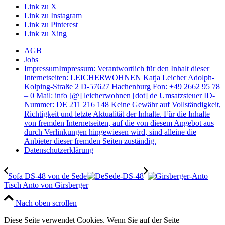
Link zu X
Link zu Instagram
Link zu Pinterest
Link zu Xing
AGB
Jobs
Impressum
Impressum: Verantwortlich für den Inhalt dieser
Internetseiten: LEICHERWOHNEN Katja Leicher Adolph-
Kolping-Straße 2 D-57627 Hachenburg Fon: +49 2662 95 78
– 0 Mail: info [@] leicherwohnen [dot] de Umsatzsteuer ID-
Nummer: DE 211 216 148 Keine Gewähr auf Vollständigkeit,
Richtigkeit und letzte Aktualität der Inhalte. Für die Inhalte
von fremden Internetseiten, auf die von diesem Angebot aus
durch Verlinkungen hingewiesen wird, sind alleine die
Anbieter dieser fremden Seiten zuständig.
Datenschutzerklärung
Sofa DS-48 von de Sede
Tisch Anto von Girsberger
Nach oben scrollen
Diese Seite verwendet Cookies. Wenn Sie auf der Seite