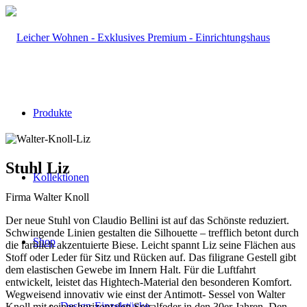
Produkte
Stuhl Liz
Kollektionen
Firma Walter Knoll
Der neue Stuhl von Claudio Bellini ist auf das Schönste reduziert.
Schwingende Linien gestalten die Silhouette – trefflich betont durch
Shop
die farblich akzentuierte Biese. Leicht spannt Liz seine Flächen aus
Stoff oder Leder für Sitz und Rücken auf. Das filigrane Gestell gibt
dem elastischen Gewebe im Innern Halt. Für die Luftfahrt
entwickelt, leistet das Hightech-Material den besonderen Komfort.
Wegweisend innovativ wie einst der Antimott- Sessel von Walter
Design-Einzelstücke
Knoll mit seiner horizontalen Spiralfeder in den 30er Jahren. Den