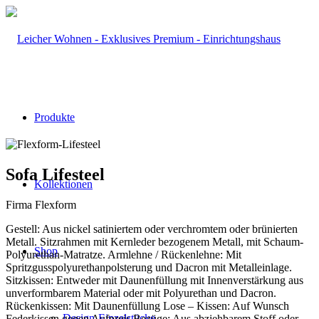
Produkte
Sofa Lifesteel
Kollektionen
Firma Flexform
Gestell: Aus nickel satiniertem oder verchromtem oder brünierten
Metall. Sitzrahmen mit Kernleder bezogenem Metall, mit Schaum-
Shop
Polyurethan-Matratze. Armlehne / Rückenlehne: Mit
Spritzgusspolyurethanpolsterung und Dacron mit Metalleinlage.
Sitzkissen: Entweder mit Daunenfüllung mit Innenverstärkung aus
unverformbarem Material oder mit Polyurethan und Dacron.
Rückenkissen: Mit Daunenfüllung Lose – Kissen: Auf Wunsch
Design-Einzelstücke
Federkissen gegen Aufpreis Bezüge: Aus abziehbarem Stoff oder