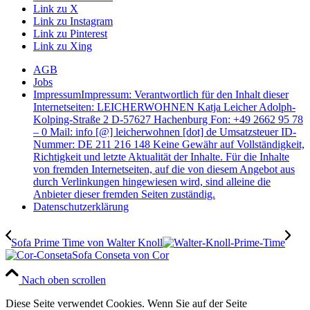
Link zu X
Link zu Instagram
Link zu Pinterest
Link zu Xing
AGB
Jobs
Impressum
Impressum: Verantwortlich für den Inhalt dieser
Internetseiten: LEICHERWOHNEN Katja Leicher Adolph-
Kolping-Straße 2 D-57627 Hachenburg Fon: +49 2662 95 78
– 0 Mail: info [@] leicherwohnen [dot] de Umsatzsteuer ID-
Nummer: DE 211 216 148 Keine Gewähr auf Vollständigkeit,
Richtigkeit und letzte Aktualität der Inhalte. Für die Inhalte
von fremden Internetseiten, auf die von diesem Angebot aus
durch Verlinkungen hingewiesen wird, sind alleine die
Anbieter dieser fremden Seiten zuständig.
Datenschutzerklärung
Sofa Prime Time von Walter Knoll
Sofa Conseta von Cor
Nach oben scrollen
Diese Seite verwendet Cookies. Wenn Sie auf der Seite