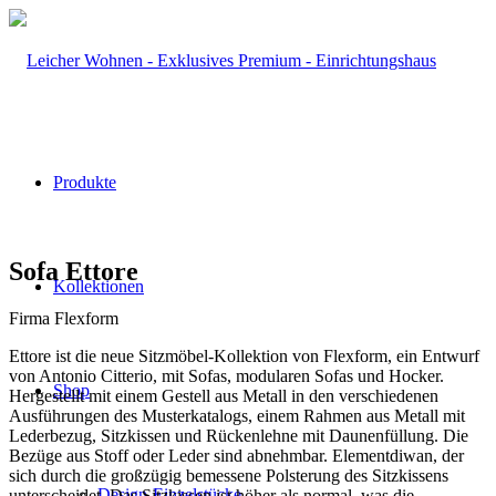
Produkte
Sofa Ettore
Kollektionen
Firma Flexform
Ettore ist die neue Sitzmöbel-Kollektion von Flexform, ein Entwurf
von Antonio Citterio, mit Sofas, modularen Sofas und Hocker.
Shop
Hergestellt mit einem Gestell aus Metall in den verschiedenen
Ausführungen des Musterkatalogs, einem Rahmen aus Metall mit
Lederbezug, Sitzkissen und Rückenlehne mit Daunenfüllung. Die
Bezüge aus Stoff oder Leder sind abnehmbar. Elementdiwan, der
sich durch die großzügig bemessene Polsterung des Sitzkissens
Design-Einzelstücke
unterscheidet. Das Sitzkissen ist höher als normal, was die