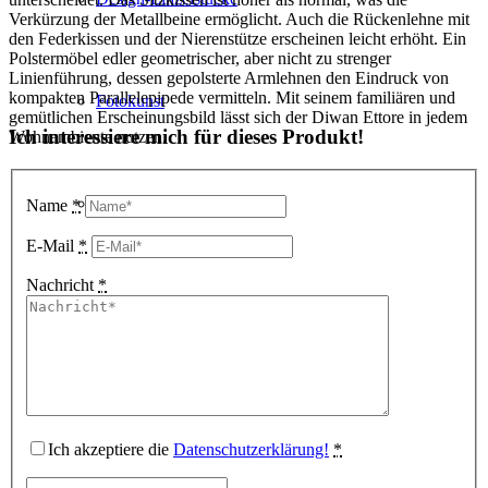
Verkürzung der Metallbeine ermöglicht. Auch die Rückenlehne mit
den Federkissen und der Nierenstütze erscheinen leicht erhöht. Ein
Polstermöbel edler geometrischer, aber nicht zu strenger
Linienführung, dessen gepolsterte Armlehnen den Eindruck von
kompakten Parallelepipede vermitteln. Mit seinem familiären und
Fotokunst
gemütlichen Erscheinungsbild lässt sich der Diwan Ettore in jedem
Ich interessiere mich für dieses Produkt!
Wohnambiente nutzen.
3D Visualisierungen
Name
*
E-Mail
*
Nachricht
*
Geschenkgutscheine
Unternehmen
Ich akzeptiere die
Datenschutzerklärung!
*