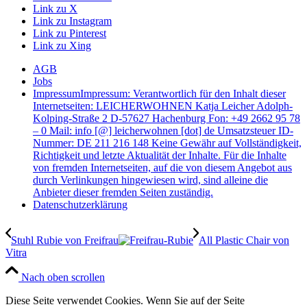
Link zu X
Link zu Instagram
Link zu Pinterest
Link zu Xing
AGB
Jobs
Impressum
Impressum: Verantwortlich für den Inhalt dieser
Internetseiten: LEICHERWOHNEN Katja Leicher Adolph-
Kolping-Straße 2 D-57627 Hachenburg Fon: +49 2662 95 78
– 0 Mail: info [@] leicherwohnen [dot] de Umsatzsteuer ID-
Nummer: DE 211 216 148 Keine Gewähr auf Vollständigkeit,
Richtigkeit und letzte Aktualität der Inhalte. Für die Inhalte
von fremden Internetseiten, auf die von diesem Angebot aus
durch Verlinkungen hingewiesen wird, sind alleine die
Anbieter dieser fremden Seiten zuständig.
Datenschutzerklärung
Stuhl Rubie von Freifrau
All Plastic Chair von
Vitra
Nach oben scrollen
Diese Seite verwendet Cookies. Wenn Sie auf der Seite