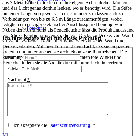
aus 3 Metallstäben, die sich um ihre eigene Achse drehen können
und das Licht genau dorthin lenken, wo es benötigt wird. Die Stäbe
mit einer Länge von jeweils 1.5 m, 2 m oder 3 m lassen sich zu
Verbindungen von bis zu 6,5 m Länge zusammenfügen, wobei
lediglich ein einziger elektrischer Anschlusspunkt benötigt wird.
Fotokunst
Neben der Ausführung als Pendelleuchte lässt die Produktanpassung
von Sticks Konfigurationen zu, die von Decke zu Decke, von Wand
Ich interessiere mich für dieses Produkt!
zu Wand, zwischen Boden und Wand oder zwischen Wand und
Decke verlaufen. Mit ihrer Form und dem Licht, das sie projizieren,
kreieren und unterbrechen sie architektonische Raumebenen. Die
3D Visualisierungen
klaren und grafischen Leuchtstäbe beleuchten tote Winkel und
Name
*
Bereiche, indem sie die Architektur mit ihrem Licht integrieren.
E-Mail
*
Nachricht
*
Geschenkgutscheine
Unternehmen
Ich akzeptiere die
Datenschutzerklärung!
*
Mehr laden