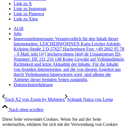
Link zu X
Link zu Instagram
Link zu Pinterest
Link zu Xing
AGB
Jobs
Impressum
Impressum: Verantwortlich für den Inhalt dieser
Internetseiten: LEICHERWOHNEN Katja Leicher Adolph-
Kolping-Straße 2 D-57627 Hachenburg Fon: +49 2662 95 78
– 0 Mail: info [@] leicherwohnen [dot] de Umsatzsteuer ID-
Nummer: DE 211 216 148 Keine Gewähr auf Vollständigkeit,
Richtigkeit und letzte Aktualität der Inhalte. Für die Inhalte
von fremden Internetseiten, auf die von diesem Angebot aus
durch Verlinkungen hingewiesen wird, sind alleine die
Anbieter dieser fremden Seiten zuständig.
Datenschutzerklärung
Tisch X2 von Zoom by Mobimex
Schrank Naica von Lema
Nach oben scrollen
Diese Seite verwendet Cookies. Wenn Sie auf der Seite
weitersurfen, erklären Sie sich mit der Verwendung von Cookies