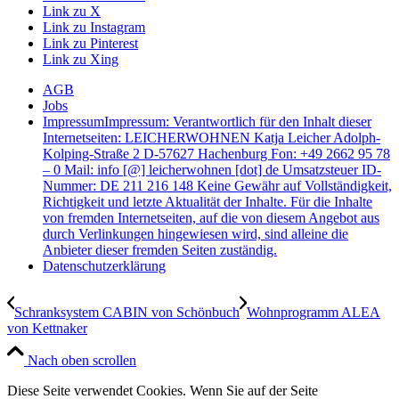
Link zu X
Link zu Instagram
Link zu Pinterest
Link zu Xing
AGB
Jobs
Impressum
Impressum: Verantwortlich für den Inhalt dieser
Internetseiten: LEICHERWOHNEN Katja Leicher Adolph-
Kolping-Straße 2 D-57627 Hachenburg Fon: +49 2662 95 78
– 0 Mail: info [@] leicherwohnen [dot] de Umsatzsteuer ID-
Nummer: DE 211 216 148 Keine Gewähr auf Vollständigkeit,
Richtigkeit und letzte Aktualität der Inhalte. Für die Inhalte
von fremden Internetseiten, auf die von diesem Angebot aus
durch Verlinkungen hingewiesen wird, sind alleine die
Anbieter dieser fremden Seiten zuständig.
Datenschutzerklärung
Schranksystem CABIN von Schönbuch
Wohnprogramm ALEA
von Kettnaker
Nach oben scrollen
Diese Seite verwendet Cookies. Wenn Sie auf der Seite