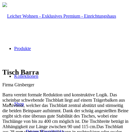
Produkte
Tisch Barra
Kollektionen
Firma Girsberger
Barra vereint formale Reduktion und konstruktive Logik. Das
scheinbar schwebende Tischblatt liegt auf einem Trägerbalken aus
Shop
Massivholz, welcher das Tischblatt zentral abstützt und stirnseitig
die beiden Beinpaare aufnimmt. Dank der schräg angestellten Beine
ergibt sich eine überaus gute Stabilität des Tisches, wobei eine
Tischlänge von bis zu 400 cm möglich ist. Die Tischbreite beträgt in
Abhängigkeit zur Länge zwischen 90 und 115 cm.Das Tischblatt
Design-Einzelstücke
aus 28 mm starkem Massivholz kann in rechteckiger oder ovaler