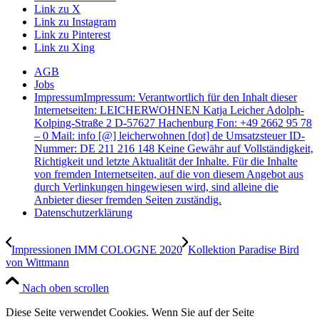
Link zu X
Link zu Instagram
Link zu Pinterest
Link zu Xing
AGB
Jobs
Impressum
Impressum: Verantwortlich für den Inhalt dieser
Internetseiten: LEICHERWOHNEN Katja Leicher Adolph-
Kolping-Straße 2 D-57627 Hachenburg Fon: +49 2662 95 78
– 0 Mail: info [@] leicherwohnen [dot] de Umsatzsteuer ID-
Nummer: DE 211 216 148 Keine Gewähr auf Vollständigkeit,
Richtigkeit und letzte Aktualität der Inhalte. Für die Inhalte
von fremden Internetseiten, auf die von diesem Angebot aus
durch Verlinkungen hingewiesen wird, sind alleine die
Anbieter dieser fremden Seiten zuständig.
Datenschutzerklärung
Impressionen IMM COLOGNE 2020
Kollektion Paradise Bird
von Wittmann
Nach oben scrollen
Diese Seite verwendet Cookies. Wenn Sie auf der Seite