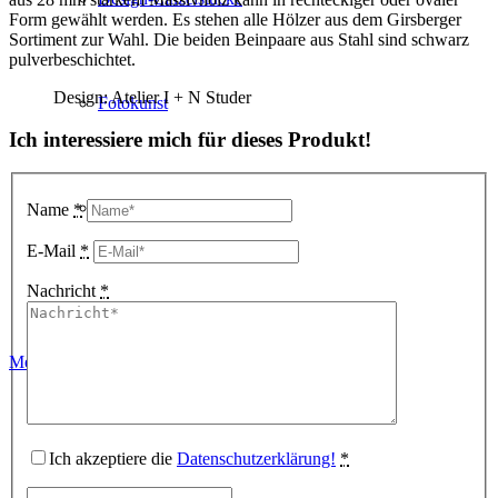
Form gewählt werden. Es stehen alle Hölzer aus dem Girsberger
Sortiment zur Wahl. Die beiden Beinpaare aus Stahl sind schwarz
pulverbeschichtet.
Design: Atelier I + N Studer
Fotokunst
Ich interessiere mich für dieses Produkt!
3D Visualisierungen
Name
*
E-Mail
*
Nachricht
*
Geschenkgutscheine
Mehr laden
Unternehmen
Ich akzeptiere die
Datenschutzerklärung!
*