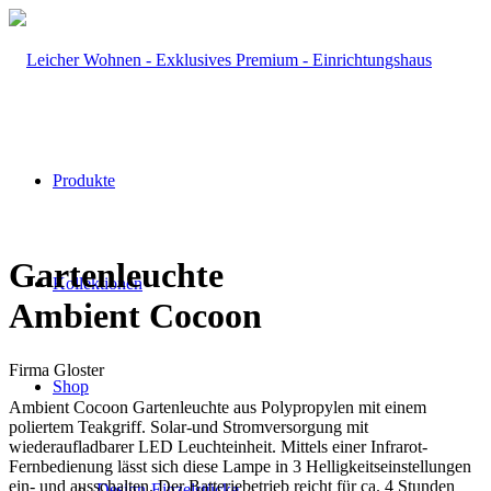
Produkte
Gartenleuchte
Kollektionen
Ambient Cocoon
Firma Gloster
Shop
Ambient Cocoon Gartenleuchte aus Polypropylen mit einem
poliertem Teakgriff. Solar-und Stromversorgung mit
wiederaufladbarer LED Leuchteinheit. Mittels einer Infrarot-
Fernbedienung lässt sich diese Lampe in 3 Helligkeitseinstellungen
ein- und ausschalten. Der Batteriebetrieb reicht für ca. 4 Stunden
Design-Einzelstücke