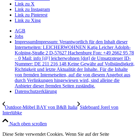
Link zu X
Link zu Instagram
Link zu Pinterest
Link zu Xing
AGB
Jobs
Impressum
Impressum: Verantwortlich für den Inhalt dieser
Internetseiten: LEICHERWOHNEN Katja Leicher Adolph-
Kolping-Straße 2 D-57627 Hachenburg Fon: +49 2662 95 78
– 0 Mail: info [@] leicherwohnen [dot] de Umsatzsteuer ID-
Nummer: DE 211 216 148 Keine Gewähr auf Vollständigkeit,
Richtigkeit und letzte Aktualität der Inhalte. Für die Inhalte
von fremden Internetseiten, auf die von diesem Angebot aus
durch Verlinkungen hingewiesen wird, sind alleine die
Anbieter dieser fremden Seiten zuständig.
Datenschutzerklärung
Outdoor-Möbel BAY von B&B Italia
Sideboard Jorel von
Interlübke
Nach oben scrollen
Diese Seite verwendet Cookies. Wenn Sie auf der Seite