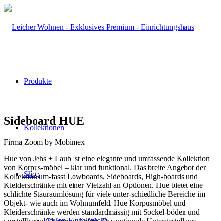
Produkte
Sideboard HUE
Kollektionen
Firma Zoom by Mobimex
Hue von Jehs + Laub ist eine elegante und umfassende Kollektion
von Korpus-möbel – klar und funktional. Das breite Angebot der
Shop
Kollektion um-fasst Lowboards, Sideboards, High-boards und
Kleiderschränke mit einer Vielzahl an Optionen. Hue bietet eine
schlichte Stauraumlösung für viele unter-schiedliche Bereiche im
Objekt- wie auch im Wohnumfeld. Hue Korpusmöbel und
Kleiderschränke werden standardmässig mit Sockel-böden und
Design-Einzelstücke
verstellbaren Gleitern geliefert. Das optionale Untergestell aus