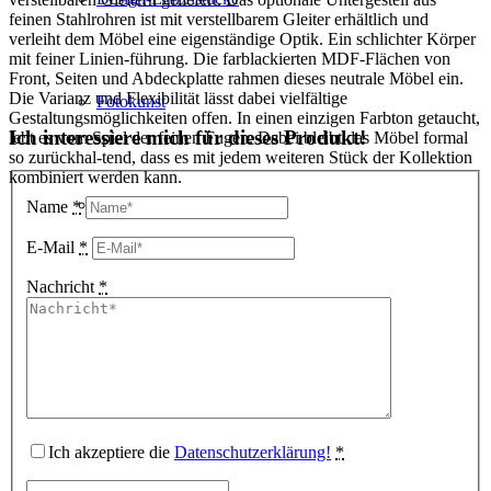
feinen Stahlrohren ist mit verstellbarem Gleiter erhältlich und
verleiht dem Möbel eine eigenständige Optik. Ein schlichter Körper
mit feiner Linien-führung. Die farblackierten MDF-Flächen von
Front, Seiten und Abdeckplatte rahmen dieses neutrale Möbel ein.
Die Varianz und Flexibilität lässt dabei vielfältige
Fotokunst
Gestaltungsmöglichkeiten offen. In einen einzigen Farbton getaucht,
Ich interessiere mich für dieses Produkt!
lebt es vom Spiel der feinen Fugen. Dabei bleibt das Möbel formal
so zurückhal-tend, dass es mit jedem weiteren Stück der Kollektion
kombiniert werden kann.
3D Visualisierungen
Name
*
E-Mail
*
Nachricht
*
Geschenkgutscheine
Unternehmen
Ich akzeptiere die
Datenschutzerklärung!
*