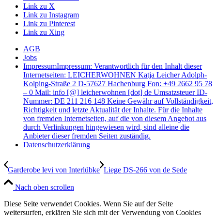
Link zu X
Link zu Instagram
Link zu Pinterest
Link zu Xing
AGB
Jobs
Impressum
Impressum: Verantwortlich für den Inhalt dieser
Internetseiten: LEICHERWOHNEN Katja Leicher Adolph-
Kolping-Straße 2 D-57627 Hachenburg Fon: +49 2662 95 78
– 0 Mail: info [@] leicherwohnen [dot] de Umsatzsteuer ID-
Nummer: DE 211 216 148 Keine Gewähr auf Vollständigkeit,
Richtigkeit und letzte Aktualität der Inhalte. Für die Inhalte
von fremden Internetseiten, auf die von diesem Angebot aus
durch Verlinkungen hingewiesen wird, sind alleine die
Anbieter dieser fremden Seiten zuständig.
Datenschutzerklärung
Garderobe levi von Interlübke
Liege DS-266 von de Sede
Nach oben scrollen
Diese Seite verwendet Cookies. Wenn Sie auf der Seite
weitersurfen, erklären Sie sich mit der Verwendung von Cookies