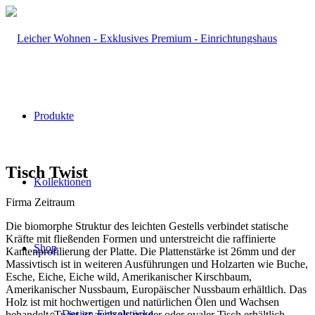
Produkte
Tisch Twist
Kollektionen
Firma Zeitraum
Die biomorphe Struktur des leichten Gestells verbindet statische
Kräfte mit fließenden Formen und unterstreicht die raffinierte
Shop
Kantenprofilierung der Platte. Die Plattenstärke ist 26mm und der
Massivtisch ist in weiteren Ausführungen und Holzarten wie Buche,
Esche, Eiche, Eiche wild, Amerikanischer Kirschbaum,
Amerikanischer Nussbaum, Europäischer Nussbaum erhältlich. Das
Holz ist mit hochwertigen und natürlichen Ölen und Wachsen
Design-Einzelstücke
behandelt. Twist ist auch als runder oder ovaler Tisch erhältlich.