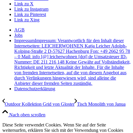
Link zu X
Link zu Instagram
Link zu Pinterest
Link zu Xing
AGB
Jobs
Impressum
Impressum: Verantwortlich für den Inhalt dieser
Internetseiten: LEICHERWOHNEN Katja Leicher Adolph-
Kolping-Straße 2 D-57627 Hachenburg Fon: +49 2662 95 78
– 0 Mail: info [@] leicherwohnen [dot] de Umsatzsteuer ID-
Nummer: DE 211 216 148 Keine Gewähr auf Vollständigkeit,
Richtigkeit und letzte Aktualität der Inhalte. Für die Inhalte
von fremden Internetseiten, auf die von diesem Angebot aus
durch Verlinkungen hingewiesen wird, sind alleine die
Anbieter dieser fremden Seiten zuständig.
Datenschutzerklärung
Outdoor Kollektion Grid von Gloster
Tisch Monolith von Janua
Nach oben scrollen
Diese Seite verwendet Cookies. Wenn Sie auf der Seite
weitersurfen, erklären Sie sich mit der Verwendung von Cookies