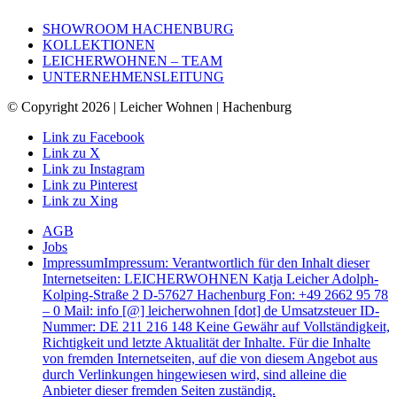
SHOWROOM HACHENBURG
KOLLEKTIONEN
LEICHERWOHNEN – TEAM
UNTERNEHMENSLEITUNG
© Copyright 2026 | Leicher Wohnen | Hachenburg
Link zu Facebook
Link zu X
Link zu Instagram
Link zu Pinterest
Link zu Xing
AGB
Jobs
Impressum
Impressum: Verantwortlich für den Inhalt dieser
Internetseiten: LEICHERWOHNEN Katja Leicher Adolph-
Kolping-Straße 2 D-57627 Hachenburg Fon: +49 2662 95 78
– 0 Mail: info [@] leicherwohnen [dot] de Umsatzsteuer ID-
Nummer: DE 211 216 148 Keine Gewähr auf Vollständigkeit,
Richtigkeit und letzte Aktualität der Inhalte. Für die Inhalte
von fremden Internetseiten, auf die von diesem Angebot aus
durch Verlinkungen hingewiesen wird, sind alleine die
Anbieter dieser fremden Seiten zuständig.