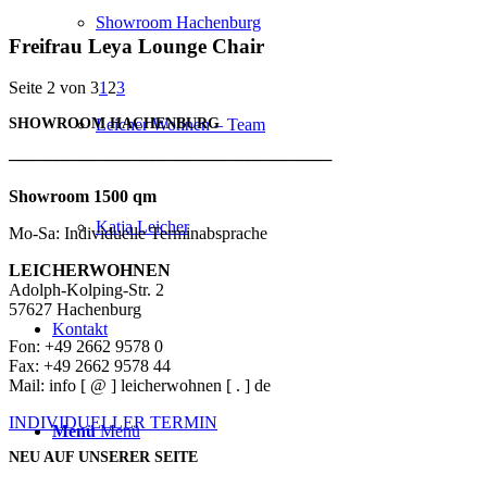
Showroom Hachenburg
Freifrau Leya Lounge Chair
Seite 2 von 3
1
2
3
SHOWROOM HACHENBURG
Leicher Wohnen – Team
───────────────────────────
Showroom 1500 qm
Katja Leicher
Mo-Sa: Individuelle Terminabsprache
LEICHERWOHNEN
Adolph-Kolping-Str. 2
57627 Hachenburg
Kontakt
Fon: +49 2662 9578 0
Fax: +49 2662 9578 44
Mail: info [ @ ] leicherwohnen [ . ] de
INDIVIDUELLER TERMIN
Menü
Menü
NEU AUF UNSERER SEITE